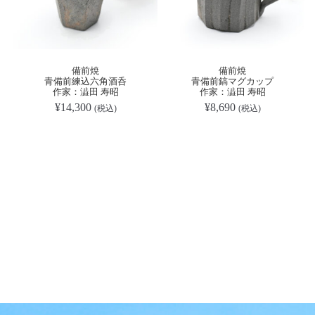
備前焼
備前焼
青備前練込六角酒呑
青備前鎬マグカップ
作家：澁田 寿昭
作家：澁田 寿昭
¥
14,300
¥
8,690
(税込)
(税込)