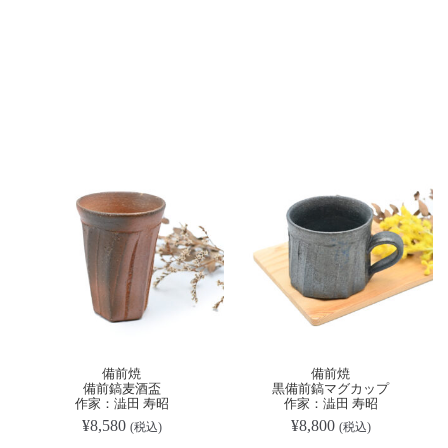
備前焼
備前焼
備前鎬麦酒盃
黒備前鎬マグカップ
作家：澁田 寿昭
作家：澁田 寿昭
¥
8,580
¥
8,800
(税込)
(税込)