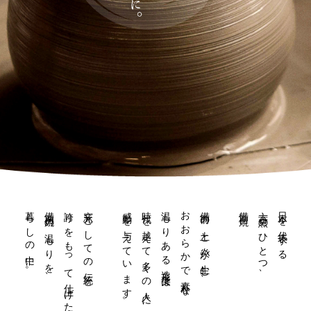
暮らしの中に。
備前焼の温もりを、
誇りをもって仕上げた
窯元としての伝統と
感動を与えています。
時代を越えて多くの人々に
温もりある造形美は
おおらかで素朴な
備前の土と炎が生む、
備前焼。
六古窯のひとつ、
日本を代表する