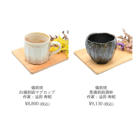
備前焼
備前焼
白備前鎬マグカップ
黒備前鎬酒杯
作家：澁田 寿昭
作家：澁田 寿昭
¥
8,800
¥
9,130
(税込)
(税込)