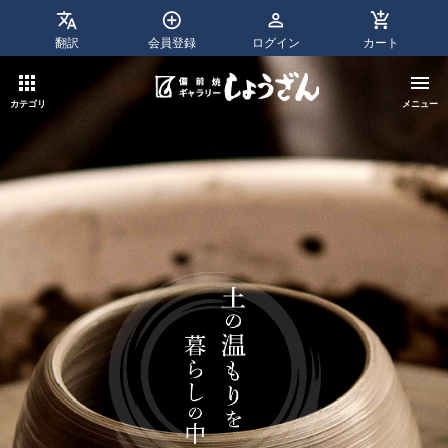
翻訳
会員登録
ログイン
カート
apps
menu
カテゴリ
メニュー