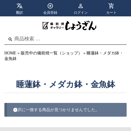
翻訳
会員登録
ログイン
カート
apps
menu
カテゴリ
メニュー
検
検
索
索
結
果:
HOME
»
販売中の備前焼一覧（ショップ）
»
睡蓮鉢・メダカ鉢・
金魚鉢
睡蓮鉢・メダカ鉢・金魚鉢
選択に一致する商品が見つかりませんでした。