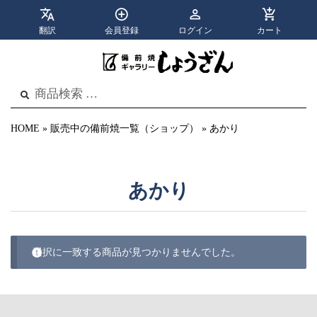
翻訳
会員登録
ログイン
カート
apps
menu
カテゴリ
メニュー
検
検
索
索
結
果:
HOME
»
販売中の備前焼一覧（ショップ）
»
あかり
あかり
選択に一致する商品が見つかりませんでした。