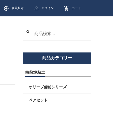
会員登録
ログイン
カート
検
検
索
索
結
果:
商品カテゴリー
備前焼粘土
オリーブ備前シリーズ
ペアセット