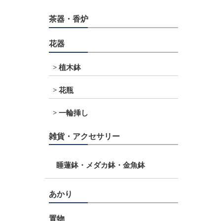
茶器・香炉
花器
植木鉢
花瓶
一輪挿し
雑貨・アクセサリー
睡蓮鉢・メダカ鉢・金魚鉢
あかり
置物