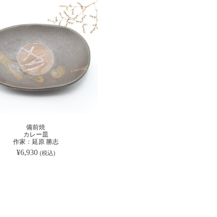
備前焼
カレー皿
作家：延原 勝志
¥
6,930
(税込)