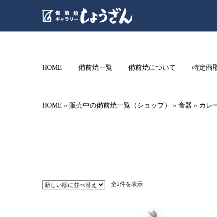
HOME
備前焼一覧
備前焼について
特定商
HOME
»
販売中の備前焼一覧（ショップ）
»
食器
»
カレ
新
全2件を表示
し
い
順