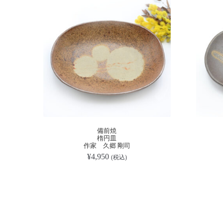
備前焼
楕円皿
作家 久郷 剛司
¥
4,950
(税込)