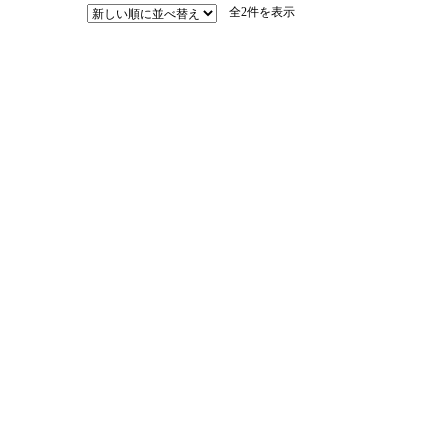
新
全2件を表示
し
い
順