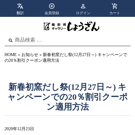
翻訳
会員登録
ログイン
カート
apps
menu
カテゴリ
メニュー
検
検
索
索
結
果:
HOME
»
お知らせ
»
新春初窯だし祭(12月27日～) キャンペーンで
の20％割引クーポン適用方法
新春初窯だし祭(12月27日～) キ
ャンペーンでの20％割引クーポ
ン適用方法
2020年12月23日