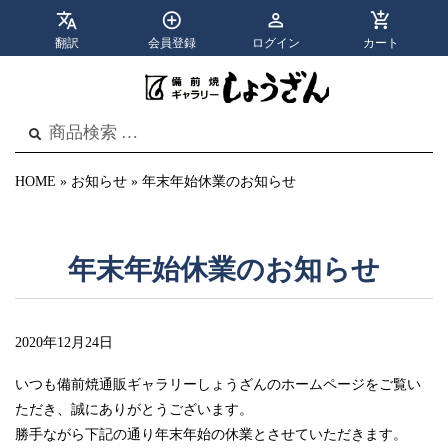
翻訳
会員登録
ログイン
カート
apps
menu
カテゴリ
メニュー
検
検
索
索
結
果:
HOME
»
お知らせ
»
年末年始休業のお知らせ
年末年始休業のお知らせ
2020年12月24日
いつも備前焼通販ギャラリーしょうざんのホームページをご覧い
ただき、誠にありがとうございます。
勝手ながら下記の通り年末年始の休業とさせていただきます。