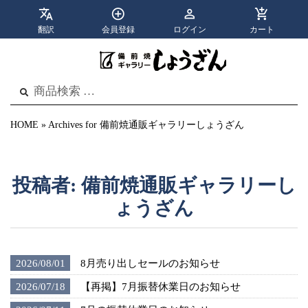
翻訳
会員登録
ログイン
カート
apps
menu
カテゴリ
メニュー
検
検
索
索
結
果:
HOME
»
Archives for 備前焼通販ギャラリーしょうざん
投稿者:
備前焼通販ギャラリーし
ょうざん
2026/08/01
8月売り出しセールのお知らせ
2026/07/18
【再掲】7月振替休業日のお知らせ