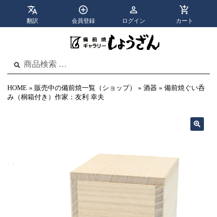
翻訳
会員登録
ログイン
カート
apps
menu
カテゴリ
メニュー
検
検
索
索
結
果:
HOME
»
販売中の備前焼一覧（ショップ）
»
酒器
»
備前焼ぐい呑
み（桐箱付き）作家：友利 幸夫