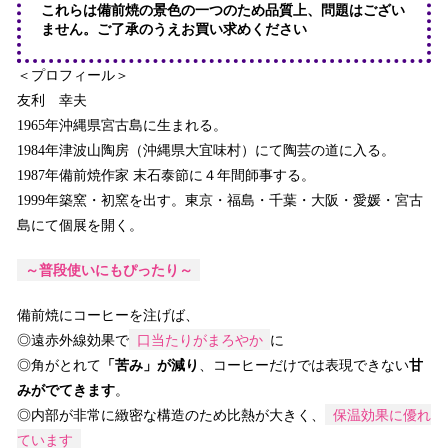
これらは備前焼の景色の一つのため品質上、問題はござい
ません。ご了承のうえお買い求めください
＜プロフィール＞
友利 幸夫
1965年
沖縄県宮古島に生まれる。
1984年
津波山陶房（沖縄県大宜味村）にて陶芸の道に入る。
1987年
備前焼作家 末石泰節に４年間師事する。
1999年
築窯・初窯を出す。東京・福島・千葉・大阪・愛媛・宮古
島にて個展を開く。
～普段使いにもぴったり～
備前焼にコーヒーを注げば、
口当たりがまろやか
◎遠赤外線効果で
に
◎角がとれて
「苦み」が減り
、コーヒーだけでは表現できない
甘
みがでてきます
。
保温効果に優れ
◎内部が非常に緻密な構造のため比熱が大きく、
ています