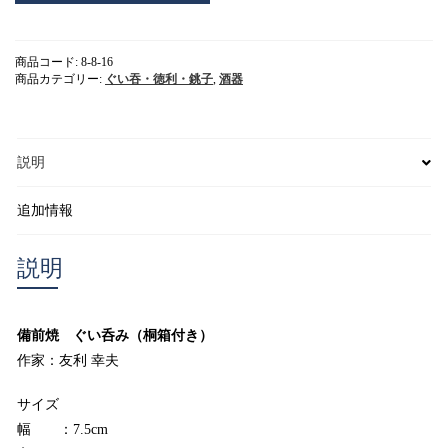
ぐ
い
呑
商品コード:
8-8-16
み
商品カテゴリー:
ぐい吞・徳利・銚子
,
酒器
（桐
箱
付
き）
説明
作
家：
友
追加情報
利
幸
説明
夫
個
備前焼 ぐい呑み（桐箱付き）
作家：友利 幸夫
サイズ
幅 ：7.5cm