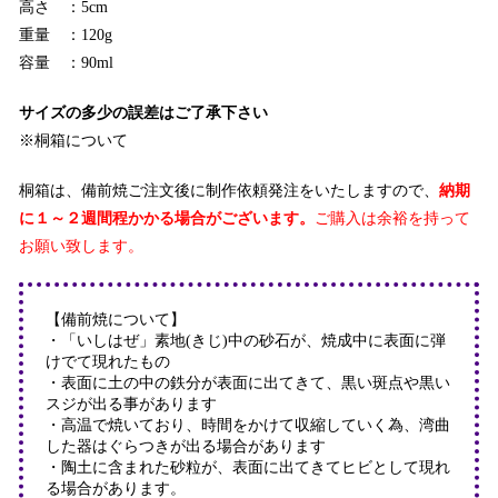
高さ ：5cm
重量 ：120g
容量 ：90ml
サイズの多少の誤差はご了承下さい
※桐箱について
桐箱は、備前焼ご注文後に制作依頼発注をいたしますので、
納期
に１～２週間程かかる場合がございます。
ご購入は余裕を持って
お願い致します。
【備前焼について】
・「いしはぜ」素地(きじ)中の砂石が、焼成中に表面に弾
けでて現れたもの
・表面に土の中の鉄分が表面に出てきて、黒い斑点や黒い
スジが出る事があります
・高温で焼いており、時間をかけて収縮していく為、湾曲
した器はぐらつきが出る場合があります
・陶土に含まれた砂粒が、表面に出てきてヒビとして現れ
る場合があります。