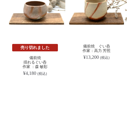
備前焼 ぐい呑
売り切れました
作家：高力 芳照
¥
13,200
備前焼
(税込)
揺れるぐい呑
作家 ：森 敏彰
¥
4,180
(税込)