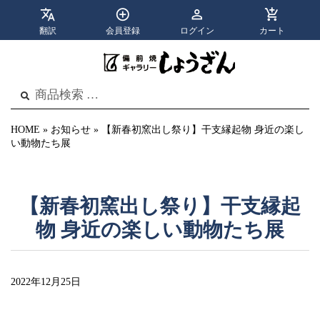
翻訳
会員登録
ログイン
カート
apps
menu
カテゴリ
メニュー
検
検
索
索
結
果:
HOME
»
お知らせ
»
【新春初窯出し祭り】干支縁起物 身近の楽し
い動物たち展
【新春初窯出し祭り】干支縁起
物 身近の楽しい動物たち展
2022年12月25日