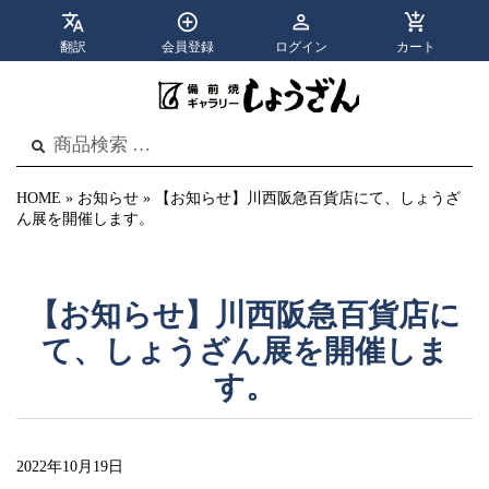
翻訳
会員登録
ログイン
カート
apps
menu
カテゴリ
メニュー
検
検
索
索
結
果:
HOME
»
お知らせ
»
【お知らせ】川西阪急百貨店にて、しょうざ
ん展を開催します。
【お知らせ】川西阪急百貨店に
て、しょうざん展を開催しま
す。
2022年10月19日