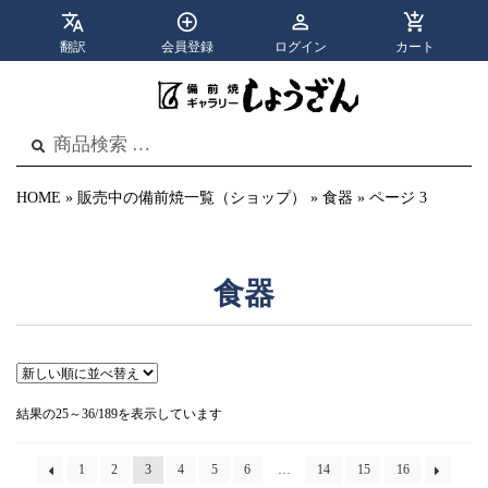
翻訳
会員登録
ログイン
カート
apps
menu
カテゴリ
メニュー
検
検
索
索
結
果:
HOME
»
販売中の備前焼一覧（ショップ）
»
食器
»
ページ 3
食器
新
結果の25～36/189を表示しています
し
い
順
1
2
3
4
5
6
…
14
15
16