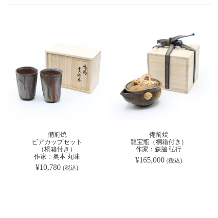
備前焼
備前焼
ビアカップセット
龍宝瓶（桐箱付き）
（桐箱付き）
作家：森脇 弘行
作家：奥本 丸味
¥
165,000
(税込)
¥
10,780
(税込)