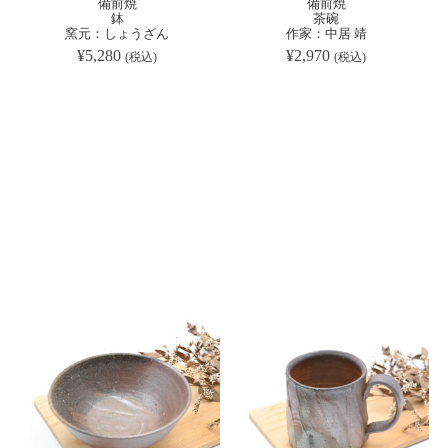
備前焼
備前焼
鉢
茶碗
窯元：しょうざん
作家：中居 靖
¥
5,280
¥
2,970
(税込)
(税込)