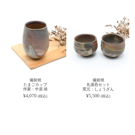
備前焼
備前焼
たまごカップ
丸湯呑セット
作家：中居 靖
窯元：しょうざん
¥
4,070
¥
5,500
(税込)
(税込)