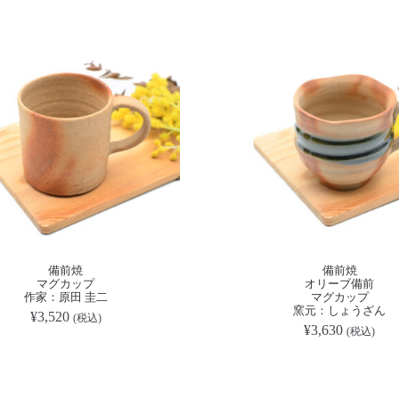
備前焼
備前焼
マグカップ
オリーブ備前
作家：原田 圭二
マグカップ
窯元：しょうざん
¥
3,520
(税込)
¥
3,630
(税込)