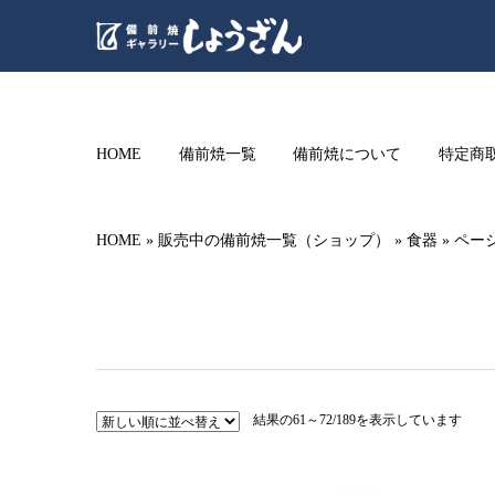
HOME
備前焼一覧
備前焼について
特定商
HOME
»
販売中の備前焼一覧（ショップ）
»
食器
»
ページ
新
結果の61～72/189を表示しています
し
い
順