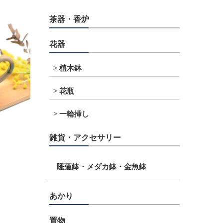
茶器・香炉
花器
植木鉢
花瓶
一輪挿し
雑貨・アクセサリー
睡蓮鉢・メダカ鉢・金魚鉢
あかり
置物