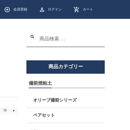
会員登録
ログイン
カート
検
検
索
索
結
果:
商品カテゴリー
備前焼粘土
オリーブ備前シリーズ
16
ペアセット