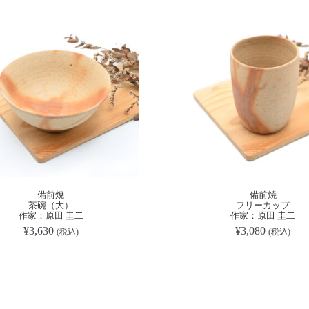
備前焼
備前焼
茶碗（大）
フリーカップ
作家：原田 圭二
作家：原田 圭二
¥
3,630
¥
3,080
(税込)
(税込)