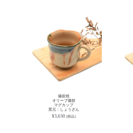
備前焼
オリーブ備前
マグカップ
窯元：しょうざん
¥
3,630
(税込)