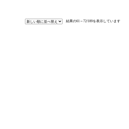
新
結果の61～72/189を表示しています
し
い
順