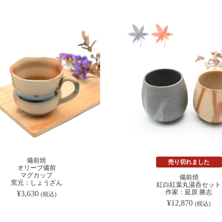
備前焼
売り切れました
オリーブ備前
マグカップ
備前焼
窯元：しょうざん
紅白紅葉丸湯呑セット
作家：延原 勝志
¥
3,630
(税込)
¥
12,870
(税込)