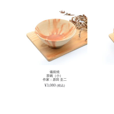
備前焼
茶碗（小）
作家：原田 圭二
¥
3,080
(税込)