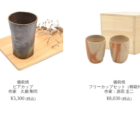
備前焼
備前焼
ビアカップ
フリーカップセット（桐箱
作家 久郷 剛司
作家：原田 圭二
¥
3,300
¥
8,030
(税込)
(税込)