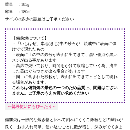
重量 ：185g
容量 ：180ml
サイズの多少の誤差はご了承ください
【備前焼について】
・「いしはぜ」素地(きじ)中の砂石が、焼成中に表面に弾
けでて現れたもの
・表面に土の中の鉄分が表面に出てきて、黒い斑点や黒い
スジが出る事があります
・高温で焼いており、時間をかけて収縮していく為、湾曲
した器はぐらつきが出る場合があります
・陶土に含まれた砂粒が、表面に出てきてヒビとして現れ
る場合があります。
これらは備前焼の景色の一つのため品質上、問題はござい
ません。ご了承のうえお買い求めください
～普段使いにもぴったり～
備前焼は一般的な焼き物と比べて割れにくくご飯粒などの離れが
良く、お手入れ簡単。使い込むごとに艶が増し、深みがでてきま