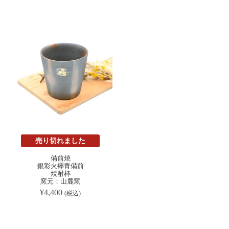
売り切れました
備前焼
銀彩火襷青備前
焼酎杯
窯元：山麓窯
¥
4,400
(税込)