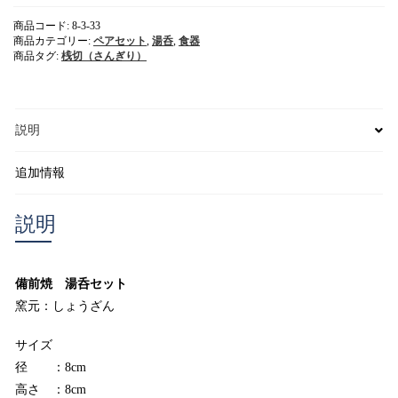
呑
セ
商品コード:
8-3-33
ッ
商品カテゴリー:
ペアセット
,
湯呑
,
食器
ト
商品タグ:
桟切（さんぎり）
窯
元：
し
ょ
説明
う
ざ
ん
追加情報
個
説明
備前焼 湯呑セット
窯元：しょうざん
サイズ
径 ：8cm
高さ ：8cm