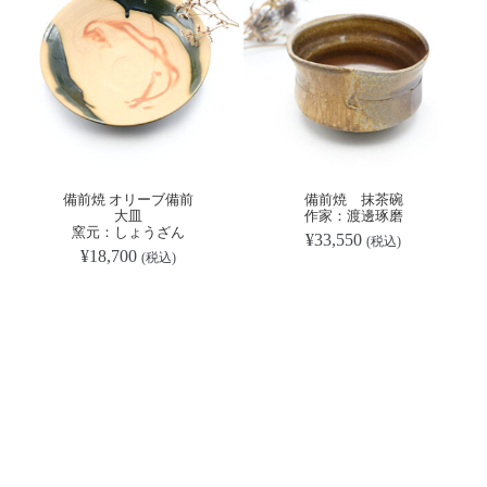
備前焼 オリーブ備前
備前焼 抹茶碗
大皿
作家：渡邊琢磨
窯元：しょうざん
¥
33,550
(税込)
¥
18,700
(税込)