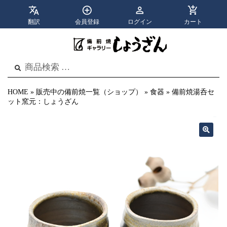
翻訳
会員登録
ログイン
カート
apps
menu
カテゴリ
メニュー
検
検
索
索
結
果:
HOME
»
販売中の備前焼一覧（ショップ）
»
食器
»
備前焼湯呑セ
ット窯元：しょうざん