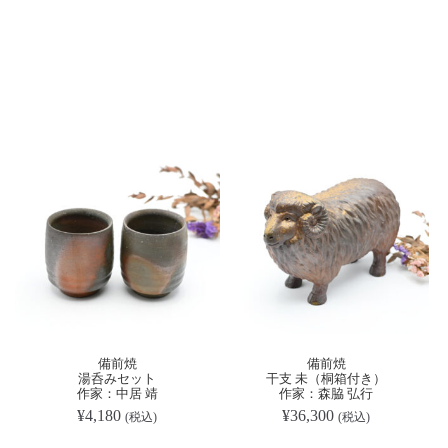
備前焼
備前焼
湯呑みセット
干支 未（桐箱付き）
作家：中居 靖
作家：森脇 弘行
¥
4,180
¥
36,300
(税込)
(税込)