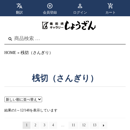
翻訳
会員登録
ログイン
カート
apps
menu
カテゴリ
メニュー
検
検
索
索
結
果:
HOME
»
桟切（さんぎり）
桟切（さんぎり）
新
結果の1～12/148を表示しています
し
い
順
1
2
3
4
…
11
12
13