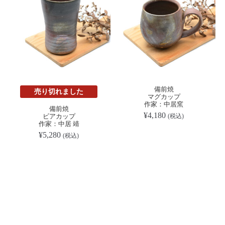
備前焼
売り切れました
マグカップ
作家：中居窯
備前焼
¥
4,180
ビアカップ
(税込)
作家：中居 靖
¥
5,280
(税込)