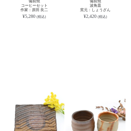
備前焼
備前焼
コーヒーセット
波角皿
作家：原田 良二
窯元：しょうざん
¥
5,280
¥
2,420
(税込)
(税込)