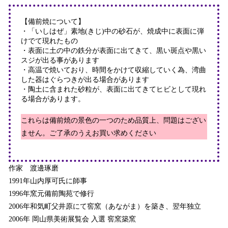
【備前焼について】
・「いしはぜ」素地(きじ)中の砂石が、焼成中に表面に弾
けでて現れたもの
・表面に土の中の鉄分が表面に出てきて、黒い斑点や黒い
スジが出る事があります
・高温で焼いており、時間をかけて収縮していく為、湾曲
した器はぐらつきが出る場合があります
・陶土に含まれた砂粒が、表面に出てきてヒビとして現れ
る場合があります。
これらは備前焼の景色の一つのため品質上、問題はござい
ません。ご了承のうえお買い求めください
作家 渡邊琢磨
1991年
山内厚可
氏に師事
1996年窯元備前陶苑で修行
2006年和気町父井原にて窖窯（あながま）を築き、翌年独立
2006年 岡山県美術展覧会 入選 窖窯築窯