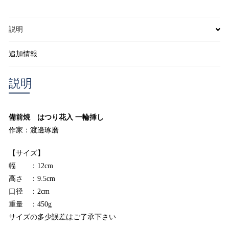
輪
挿
し
説明
作
家：
渡
追加情報
邊
琢
説明
磨
個
備前焼 はつり花入 一輪挿し
作家：渡邊琢磨
【サイズ】
幅 ：12cm
高さ ：9.5cm
口径 ：2cm
重量 ：450g
サイズの多少誤差はご了承下さい