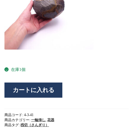
在庫1個
備
カートに入れる
前
焼
は
つ
り
商品コード:
4-3-41
花
商品カテゴリー:
一輪挿し
,
花器
入
商品タグ:
桟切（さんぎり）
一