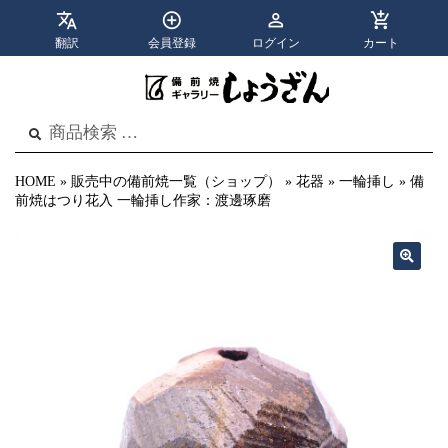
翻訳
会員登録
ログイン
カート
apps
menu
カテゴリ
メニュー
検
検
索
索
結
果:
HOME
»
販売中の備前焼一覧（ショップ）
»
花器
»
一輪挿し
»
備
前焼はつり花入 一輪挿し作家：渡邊琢磨