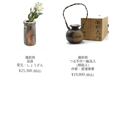
備前焼
備前焼
花器
つる手付一輪花入
窯元：しょうざん
（桐箱入）
作家：渡邊琢磨
¥
25,300
(税込)
¥
19,800
(税込)