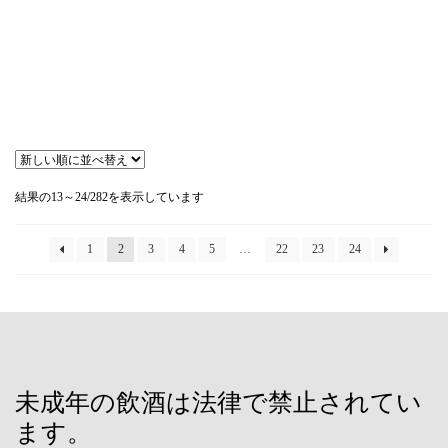
新
結果の13～24/282を表示しています
し
い
順
1
2
3
4
5
…
22
23
24
未成年の飲酒は法律で禁止されてい
ます。