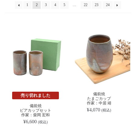
順
1
2
3
4
5
…
22
23
24
備前焼
売り切れました
たまごカップ
作家：中居 靖
備前焼
¥
4,070
ビアカップセット
(税込)
作家：柴岡 宏和
¥
6,600
(税込)