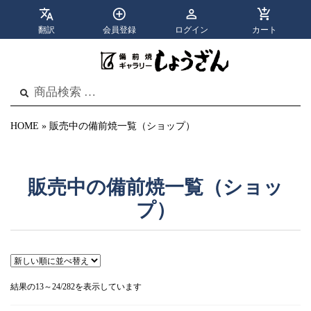
翻訳
会員登録
ログイン
カート
apps
menu
カテゴリ
メニュー
検
検
索
索
結
果:
HOME
»
販売中の備前焼一覧（ショップ）
販売中の備前焼一覧（ショッ
プ）
新
結果の13～24/282を表示しています
し
い